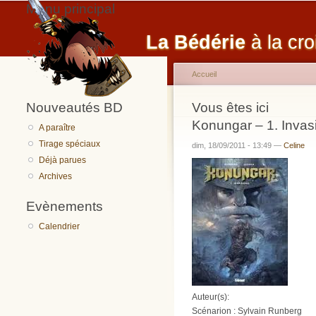
Menu principal
La Bédérie
à la cro
Accueil
Nouveautés BD
Vous êtes ici
Konungar – 1. Invas
A paraître
Tirage spéciaux
dim, 18/09/2011 - 13:49 —
Celine
Déjà parues
Archives
Evènements
Calendrier
Auteur(s):
Scénarion : Sylvain Runberg