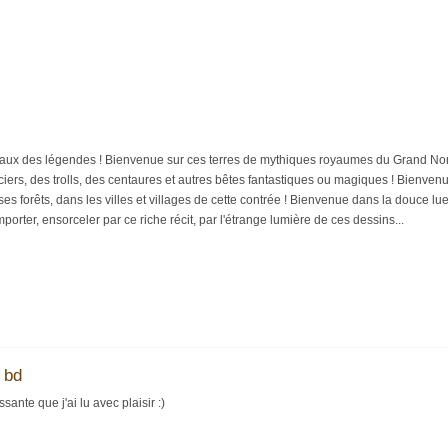
ux des légendes ! Bienvenue sur ces terres de mythiques royaumes du Grand Nor
rciers, des trolls, des centaures et autres bêtes fantastiques ou magiques ! Bienvenu
ses forêts, dans les villes et villages de cette contrée ! Bienvenue dans la douce l
porter, ensorceler par ce riche récit, par l'étrange lumière de ces dessins...
 bd
sante que j'ai lu avec plaisir :)