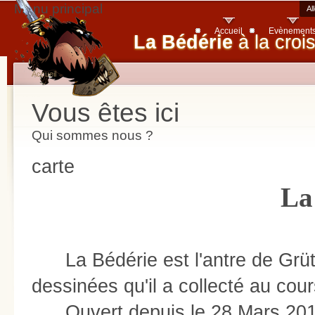
Menu principal
Al
Accueil
Evènement
La Bédérie
à la croi
Accueil
Vous êtes ici
Qui sommes nous ?
carte
La
La Bédérie est l'antre de Grüt,
dessinées qu'il a collecté au co
Ouvert depuis le 28 Mars 201