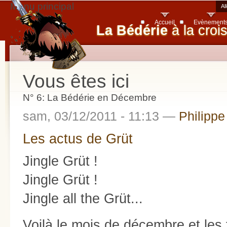
Menu principal
Al
Accueil
Evènement
La Bédérie
à la croi
Accueil
Vous êtes ici
N° 6: La Bédérie en Décembre
sam, 03/12/2011 - 11:13 —
Philippe
Les actus de Grüt
Jingle Grüt !
Jingle Grüt !
Jingle all the Grüt...
Voilà le mois de décembre et les f