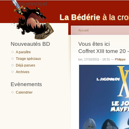
Menu principal
La Bédérie
à la cro
Accueil
Nouveautés BD
Vous êtes ici
Coffret XIII tome 20
A paraître
Tirage spéciaux
lun, 17/10/2011 - 18:31 —
Philippe
Déjà parues
Archives
Evènements
Calendrier