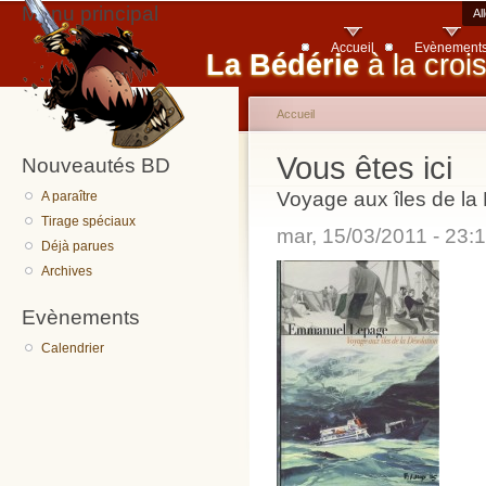
Menu principal
Al
Accueil
Evènement
La Bédérie
à la croi
Accueil
Vous êtes ici
Nouveautés BD
Voyage aux îles de la
A paraître
Tirage spéciaux
mar, 15/03/2011 - 23
Déjà parues
Archives
Evènements
Calendrier