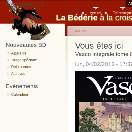
Menu principal
Al
Accueil
Evènement
La Bédérie
à la croi
Accueil
Vous êtes ici
Nouveautés BD
Vasco intégrale tome 
A paraître
Tirage spéciaux
lun, 04/02/2013 - 17:
Déjà parues
Archives
Evènements
Calendrier