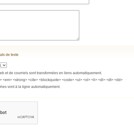
ats de texte
b et de courriels sont transformées en liens automatiquement.
> <em> <strong> <cite> <blockquote> <code> <ul> <ol> <li> <dl> <dt> <dd>
phes vont à la ligne automatiquement.