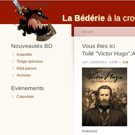
Menu principal
La Bédérie
à la cro
Accueil
Nouveautés BD
Vous êtes ici
Toilé "Victor Hugo":A
A paraître
Tirage spéciaux
sam, 10/08/2013 - 14:08 —
Dali
Déjà parues
Archives
Evènements
Calendrier
Auteur(s):