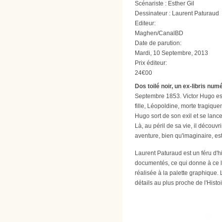
Scénariste : Esther Gil
Dessinateur : Laurent Paturaud
Editeur:
Maghen/CanalBD
Date de parution:
Mardi, 10 Septembre, 2013
Prix éditeur:
24€00
Dos toilé noir, un ex-libris nu
Septembre 1853. Victor Hugo est 
fille, Léopoldine, morte tragique
Hugo sort de son exil et se lan
Là, au péril de sa vie, il décou
aventure, bien qu'imaginaire, est
Laurent Paturaud est un féru d'h
documentés, ce qui donne à ce li
réalisée à la palette graphique. 
détails au plus proche de l'Histoi