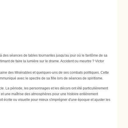
t à des séances de tables tournantes jusqu'au jour où le fantôme de sa
ntimant de faire la lumière sur le drame. Accident ou meurtre ? Victor
umaine des Misérables et quelques-uns de ses combats politiques. Cette
communiqué avec le spectre de sa fille lors de séances de spiritisme.
le. La période, les personnages et les décors ont été particulièrement
fin et une maîtrise des atmosphères pour une histoire entièrement
oit écrite ou visuelle pour mieux s'imprégner d'une époque et ajuster les