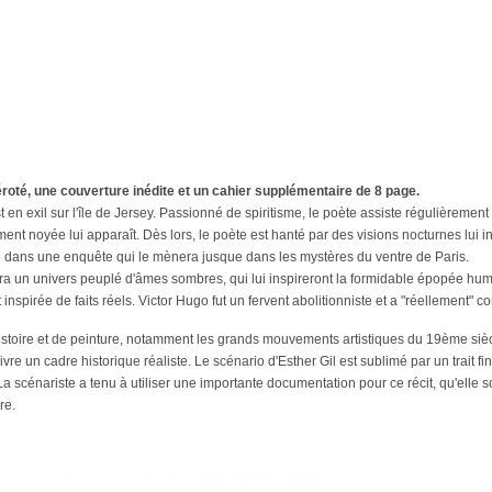
méroté, une couverture inédite et un cahier supplémentaire de 8 page.
en exil sur l'île de Jersey. Passionné de spiritisme, le poète assiste régulièremen
ment noyée lui apparaît. Dès lors, le poète est hanté par des visions nocturnes lui i
ce dans une enquête qui le mènera jusque dans les mystères du ventre de Paris.
vrira un univers peuplé d'âmes sombres, qui lui inspireront la formidable épopée h
 inspirée de faits réels. Victor Hugo fut un fervent abolitionniste et a "réellement" 
istoire et de peinture, notamment les grands mouvements artistiques du 19ème sièc
vre un cadre historique réaliste. Le scénario d'Esther Gil est sublimé par un trait 
La scénariste a tenu à utiliser une importante documentation pour ce récit, qu'elle s
re.