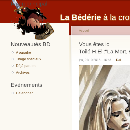
Menu principal
La Bédérie
à la cro
Accueil
Nouveautés BD
Vous êtes ici
Toilé H.Ell:"La Mort
A paraître
Tirage spéciaux
jeu, 24/10/2013 - 16:48 —
Dali
Déjà parues
Archives
Evènements
Calendrier