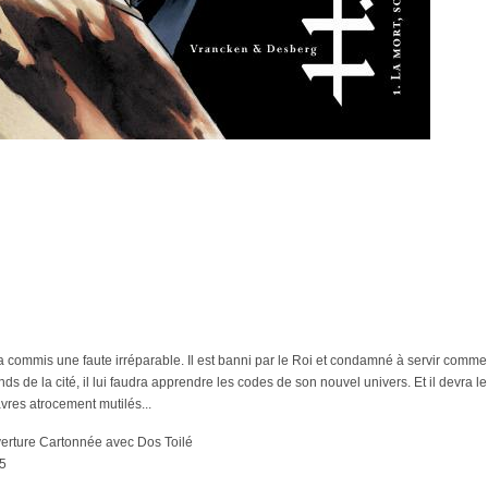
commis une faute irréparable. Il est banni par le Roi et condamné à servir comme qu
ds de la cité, il lui faudra apprendre les codes de son nouvel univers. Et il devra le
vres atrocement mutilés...
verture Cartonnée avec Dos Toilé
15