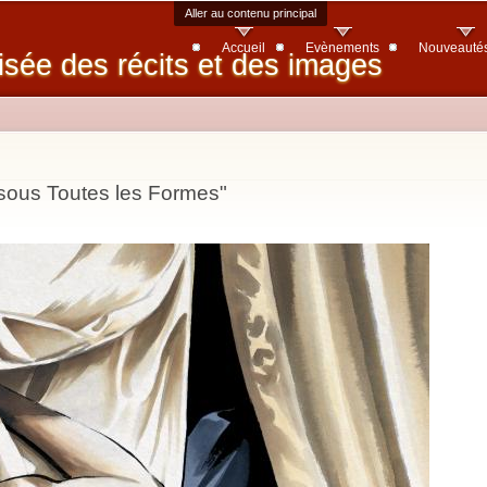
Aller au contenu principal
Accueil
Evènements
Nouveauté
isée des récits et des images
, sous Toutes les Formes"