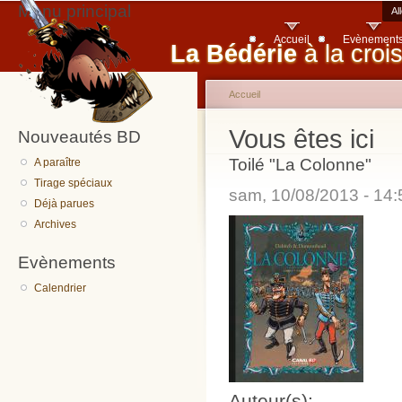
Menu principal
Al
Accueil
Evènement
La Bédérie
à la croi
Accueil
Vous êtes ici
Nouveautés BD
Toilé "La Colonne"
A paraître
Tirage spéciaux
sam, 10/08/2013 - 14
Déjà parues
Archives
Evènements
Calendrier
Auteur(s):