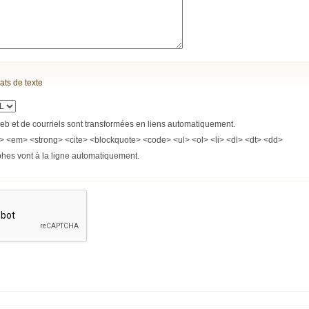
ats de texte
b et de courriels sont transformées en liens automatiquement.
> <em> <strong> <cite> <blockquote> <code> <ul> <ol> <li> <dl> <dt> <dd>
phes vont à la ligne automatiquement.