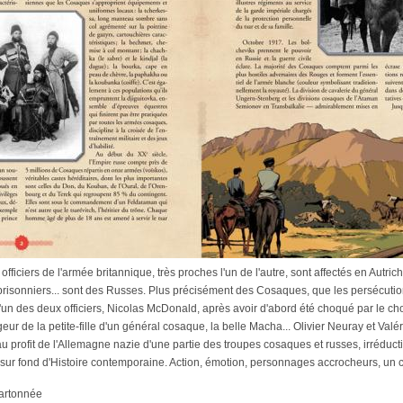
officiers de l'armée britannique, très proches l'un de l'autre, sont affectés en Aut
 prisonniers... sont des Russes. Plus précisément des Cosaques, que les persécution
L'un des deux officiers, Nicolas McDonald, après avoir d'abord été choqué par le ch
ur de la petite-fille d'un général cosaque, la belle Macha... Olivier Neuray et Val
u profit de l'Allemagne nazie d'une partie des troupes cosaques et russes, irréduc
ur fond d'Histoire contemporaine. Action, émotion, personnages accrocheurs, un coc
Cartonnée