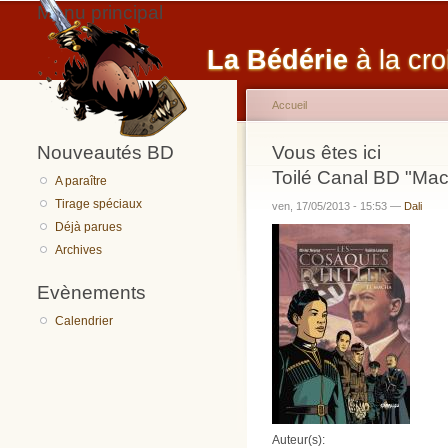
Menu principal
La Bédérie
à la cro
Accueil
Nouveautés BD
Vous êtes ici
Toilé Canal BD "Mac
A paraître
Tirage spéciaux
ven, 17/05/2013 - 15:53 —
Dali
Déjà parues
Archives
Evènements
Calendrier
Auteur(s):