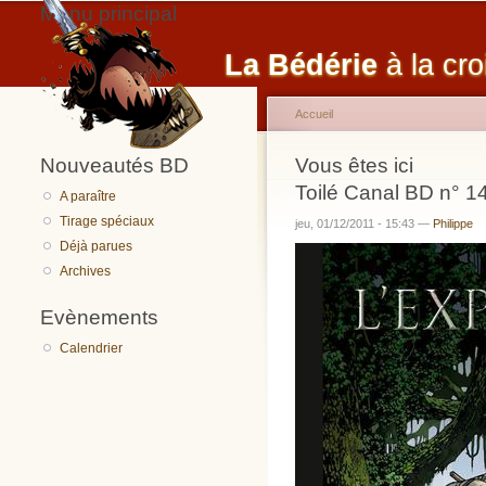
Menu principal
La Bédérie
à la cro
Accueil
Nouveautés BD
Vous êtes ici
Toilé Canal BD n° 14
A paraître
Tirage spéciaux
jeu, 01/12/2011 - 15:43 —
Philippe
Déjà parues
Archives
Evènements
Calendrier