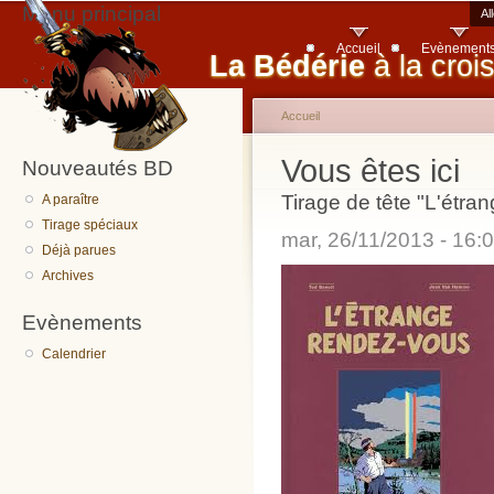
Menu principal
Al
Accueil
Evènement
La Bédérie
à la croi
Accueil
Vous êtes ici
Nouveautés BD
Tirage de tête "L'étra
A paraître
Tirage spéciaux
mar, 26/11/2013 - 16
Déjà parues
Archives
Evènements
Calendrier