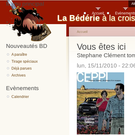
Menu principal
Al
Accueil
Evènement
La Bédérie
à la croi
Accueil
Vous êtes ici
Nouveautés BD
Stephane Clément to
A paraître
Tirage spéciaux
lun, 15/11/2010 - 22:
Déjà parues
Archives
Evènements
Calendrier