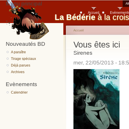
Menu principal
Al
Accueil
Evènement
La Bédérie
à la croi
Accueil
Vous êtes ici
Nouveautés BD
Sirenes
A paraître
Tirage spéciaux
mer, 22/05/2013 - 18
Déjà parues
Archives
Evènements
Calendrier