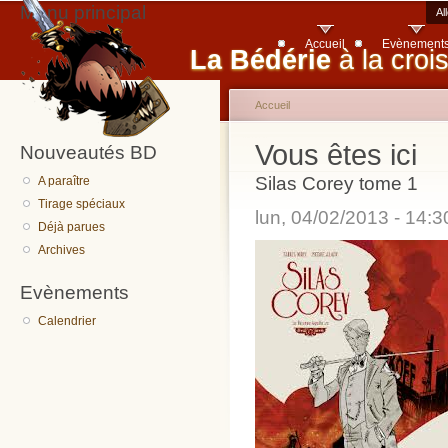
Menu principal
Al
Accueil
Evènement
La Bédérie
à la croi
Accueil
Vous êtes ici
Nouveautés BD
Silas Corey tome 1
A paraître
Tirage spéciaux
lun, 04/02/2013 - 14:
Déjà parues
Archives
Evènements
Calendrier