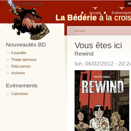
Menu principal
Al
Accueil
Evènement
La Bédérie
à la croi
Accueil
Vous êtes ici
Nouveautés BD
Rewind
A paraître
Tirage spéciaux
lun, 06/02/2012 - 20:
Déjà parues
Archives
Evènements
Calendrier