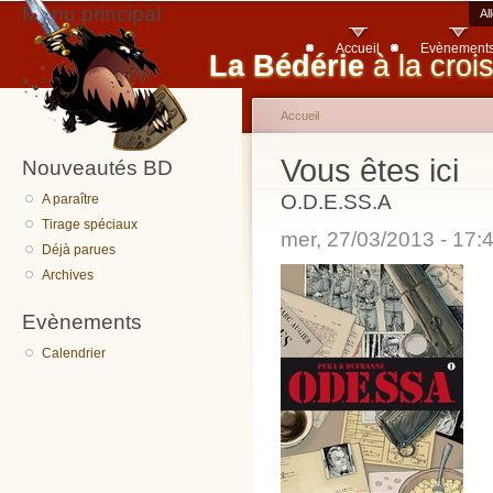
Menu principal
Al
Accueil
Evènement
La Bédérie
à la croi
Accueil
Vous êtes ici
Nouveautés BD
O.D.E.SS.A
A paraître
Tirage spéciaux
mer, 27/03/2013 - 17
Déjà parues
Archives
Evènements
Calendrier