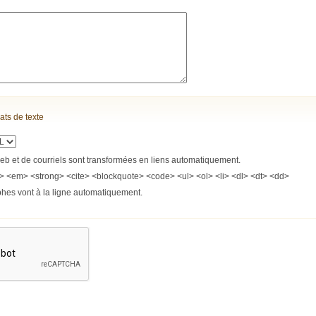
ats de texte
b et de courriels sont transformées en liens automatiquement.
> <em> <strong> <cite> <blockquote> <code> <ul> <ol> <li> <dl> <dt> <dd>
phes vont à la ligne automatiquement.