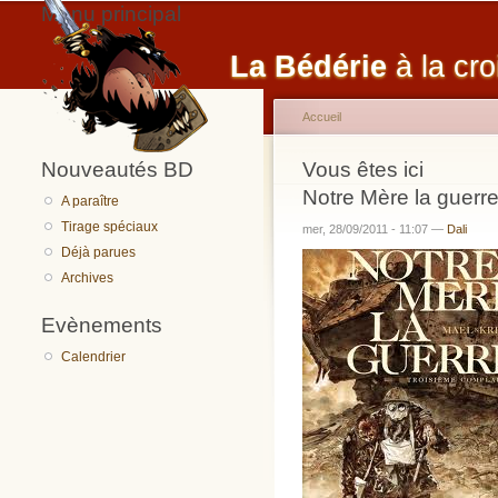
Menu principal
La Bédérie
à la cro
Accueil
Nouveautés BD
Vous êtes ici
Notre Mère la guerr
A paraître
Tirage spéciaux
mer, 28/09/2011 - 11:07 —
Dali
Déjà parues
Archives
Evènements
Calendrier