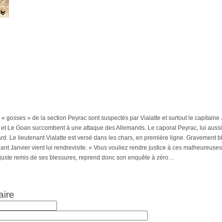
 « gosses » de la section Peyrac sont suspectés par Vialatte et surtout le capitain
rd et Le Goan succombent à une attaque des Allemands. Le caporal Peyrac, lui auss
rd. Le lieutenant Vialatte est versé dans les chars, en première ligne. Gravement ble
t Janvier vient lui rendrevisite. « Vous vouliez rendre justice à ces malheureuse
out juste remis de ses blessures, reprend donc son enquête à zéro…
aire