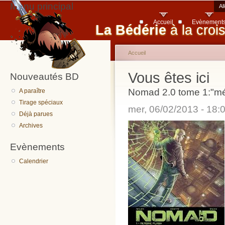
Menu principal
Al
Accueil
Evènement
La Bédérie
à la croi
Accueil
Vous êtes ici
Nouveautés BD
Nomad 2.0 tome 1:"mé
A paraître
Tirage spéciaux
mer, 06/02/2013 - 18
Déjà parues
Archives
Evènements
Calendrier