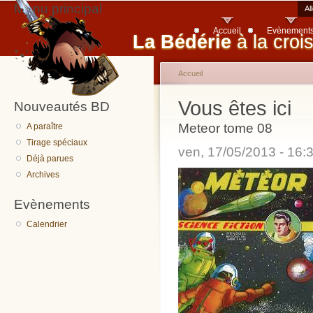
Menu principal
Al
Accueil
Evènement
La Bédérie
à la croi
Accueil
Vous êtes ici
Nouveautés BD
Meteor tome 08
A paraître
Tirage spéciaux
ven, 17/05/2013 - 16
Déjà parues
Archives
Evènements
Calendrier