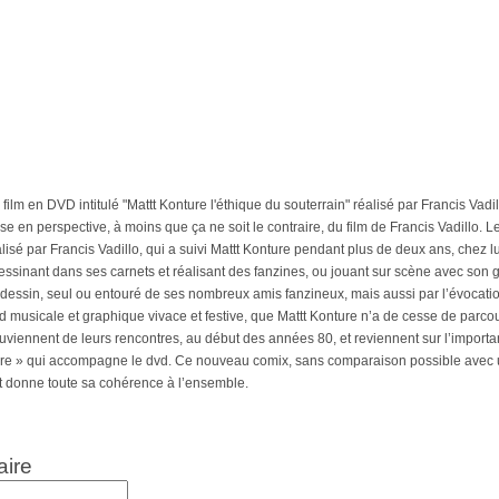
 film en DVD intitulé "Mattt Konture l'éthique du souterrain" réalisé par Francis Vadi
ise en perspective, à moins que ça ne soit le contraire, du film de Francis Vadillo
 par Francis Vadillo, qui a suivi Mattt Konture pendant plus de deux ans, chez lui, dan
, dessinant dans ses carnets et réalisant des fanzines, ou jouant sur scène avec 
essin, seul ou entouré de ses nombreux amis fanzineux, mais aussi par l’évocation 
d musicale et graphique vivace et festive, que Mattt Konture n’a de cesse de parco
 souviennent de leurs rencontres, au début des années 80, et reviennent sur l’impo
ure » qui accompagne le dvd. Ce nouveau comix, sans comparaison possible avec un
t donne toute sa cohérence à l’ensemble.
aire