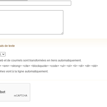
ats de texte
b et de courriels sont transformées en liens automatiquement.
> <em> <strong> <cite> <blockquote> <code> <ul> <ol> <li> <dl> <dt> <dd>
phes vont à la ligne automatiquement.