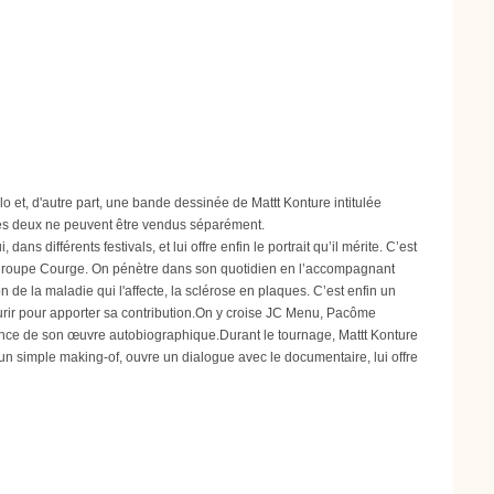
llo et, d'autre part, une bande dessinée de Mattt Konture intitulée
. Les deux ne peuvent être vendus séparément.
s différents festivals, et lui offre enfin le portrait qu’il mérite. C’est
son groupe Courge. On pénètre dans son quotidien en l’accompagnant
de la maladie qui l'affecte, la sclérose en plaques. C’est enfin un
urir pour apporter sa contribution.On y croise JC Menu, Pacôme
rtance de son œuvre autobiographique.Durant le tournage, Mattt Konture
 simple making-of, ouvre un dialogue avec le documentaire, lui offre