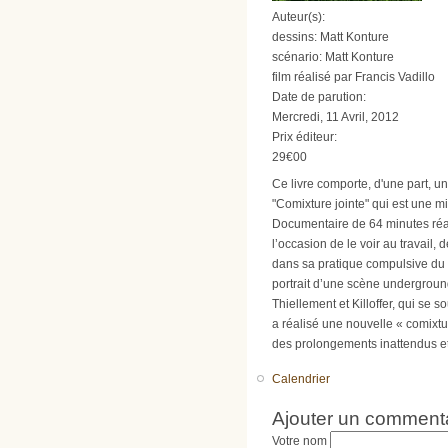
Auteur(s):
dessins: Matt Konture
scénario: Matt Konture
film réalisé par Francis Vadillo
Date de parution:
Mercredi, 11 Avril, 2012
Prix éditeur:
29€00
Ce livre comporte, d'une part, un
"Comixture jointe" qui est une m
Documentaire de 64 minutes réalisé
l’occasion de le voir au travail
dans sa pratique compulsive du d
portrait d’une scène undergroun
Thiellement et Killoffer, qui se
a réalisé une nouvelle « comixt
des prolongements inattendus e
Calendrier
Ajouter un comment
Votre nom