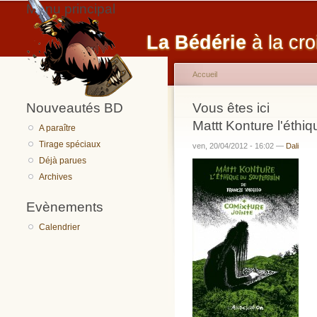
Menu principal
La Bédérie
à la cro
Accueil
Nouveautés BD
Vous êtes ici
Mattt Konture l'éthi
A paraître
Tirage spéciaux
ven, 20/04/2012 - 16:02 —
Dali
Déjà parues
Archives
Evènements
Calendrier