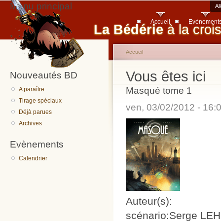
Menu principal
Al
Accueil
Evènement
La Bédérie
à la croi
Accueil
Vous êtes ici
Nouveautés BD
Masqué tome 1
A paraître
Tirage spéciaux
ven, 03/02/2012 - 16
Déjà parues
Archives
Evènements
Calendrier
Auteur(s):
scénario:Serge L