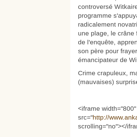
controversé Witkair
programme s'appuya
radicalement novatr
une plage, le crâne 
de l'enquête, appre
son père pour fraye
émancipateur de Wit
Crime crapuleux, ma
(mauvaises) surpri
<iframe width="800"
src="
http://www.an
scrolling="no"></if