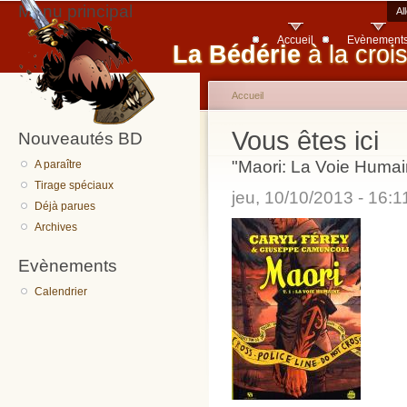
Menu principal
Al
Accueil
Evènement
La Bédérie
à la croi
Accueil
Vous êtes ici
Nouveautés BD
"Maori: La Voie Humai
A paraître
Tirage spéciaux
jeu, 10/10/2013 - 16:
Déjà parues
Archives
Evènements
Calendrier