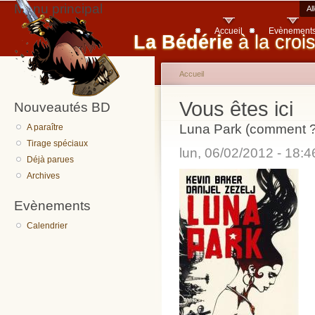
Menu principal
Al
Accueil
Evènement
La Bédérie
à la croi
Accueil
Vous êtes ici
Nouveautés BD
Luna Park (comment ? 
A paraître
Tirage spéciaux
lun, 06/02/2012 - 18:
Déjà parues
Archives
Evènements
Calendrier