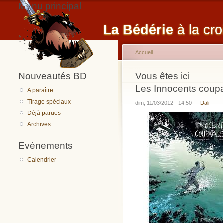
Menu principal
La Bédérie
à la cro
Accueil
Nouveautés BD
Vous êtes ici
Les Innocents coupa
A paraître
Tirage spéciaux
dim, 11/03/2012 - 14:50 —
Dali
Déjà parues
Archives
Evènements
Calendrier