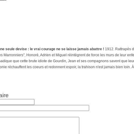
, une seule devise : le vrai courage ne se laisse jamais abattre !
1912. Rattrapés d
es Marronniers", Honoré, Adrien et Miguel réintègrent de force les murs de leur enfe
sadique que cette brute idiote de Gourdin, Jean et ses compagnons savent que leur v
lonie réchauffent les coeurs et redonnent espoir, la trahison n'est jamais bien loin.
aire