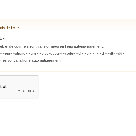
ats de texte
b et de courriels sont transformées en liens automatiquement.
> <em> <strong> <cite> <blockquote> <code> <ul> <ol> <li> <dl> <dt> <dd>
phes vont à la ligne automatiquement.