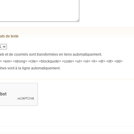
ats de texte
b et de courriels sont transformées en liens automatiquement.
> <em> <strong> <cite> <blockquote> <code> <ul> <ol> <li> <dl> <dt> <dd>
phes vont à la ligne automatiquement.