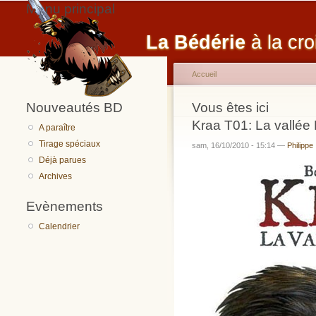
Menu principal
La Bédérie
à la cro
Accueil
Nouveautés BD
Vous êtes ici
Kraa T01: La vallée
A paraître
Tirage spéciaux
sam, 16/10/2010 - 15:14 —
Philippe
Déjà parues
Archives
Evènements
Calendrier