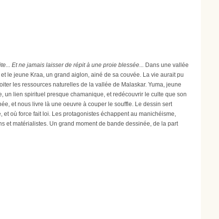
te...
Et ne jamais laisser de répit à une proie blessée...
Dans une vallée
n et le jeune Kraa, un grand aiglon, ainé de sa couvée. La vie aurait pu
oiter les ressources naturelles de la vallée de Malaskar. Yuma, jeune
e, un lien spirituel presque chamanique, et redécouvrir le culte que son
, et nous livre là une oeuvre à couper le souffle. Le dessin sert
, et où force fait loi. Les protagonistes échappent au manichéisme,
ains et matérialistes. Un grand moment de bande dessinée, de la part