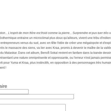
ion...
L'esprit de mon frère est froid comme la pierre...
Surprendre et pus tuer très vi
géothermique entraine un microclimat plus doux qu'ailleurs, vivent une tribu d'indie
 entrepreneurs venus du sud, avec en tête l'idée de créer une mégalopole et d'expl
ès le massacre des siens, va lier avec Kraa, promis à devenir le maître de la vallé
du Malaskar. Dans cet album, Benoît Sokal revient en fanfare dans la bande dessinée
 présentant une nature omniprésente et oppressante, ou l'erreur n'est jamais permise
parti pour Yuma et Kraa, plus instinctifs, en opposition à des personnages très hum
ment !
aire