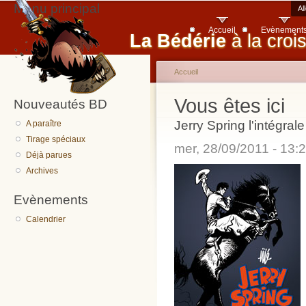
Menu principal
Al
Accueil
Evènement
La Bédérie
à la croi
Accueil
Vous êtes ici
Nouveautés BD
Jerry Spring l'intégral
A paraître
Tirage spéciaux
mer, 28/09/2011 - 13
Déjà parues
Archives
Evènements
Calendrier