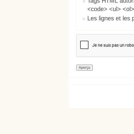
Tags HTML autori
<code> <ul> <ol>
Les lignes et les