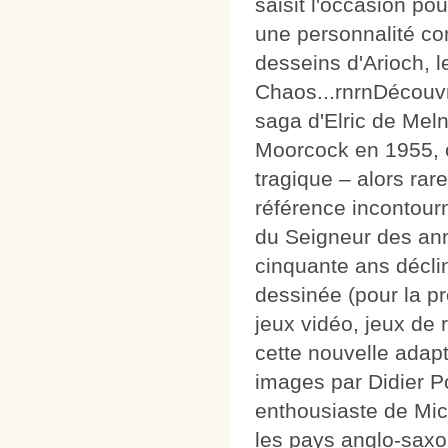
saisit l'occasion pou
une personnalité c
desseins d'Arioch, 
Chaos...rnrnDécouvr
saga d'Elric de Mel
Moorcock en 1955, 
tragique – alors rar
référence incontour
du Seigneur des ann
cinquante ans déclin
dessinée (pour la pr
jeux vidéo, jeux de 
cette nouvelle ada
images par Didier Po
enthousiaste de Mi
les pays anglo-saxo