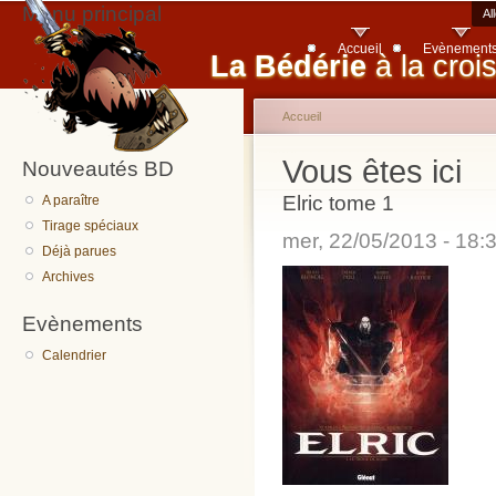
Menu principal
Al
Accueil
Evènement
La Bédérie
à la croi
Accueil
Vous êtes ici
Nouveautés BD
Elric tome 1
A paraître
Tirage spéciaux
mer, 22/05/2013 - 18
Déjà parues
Archives
Evènements
Calendrier