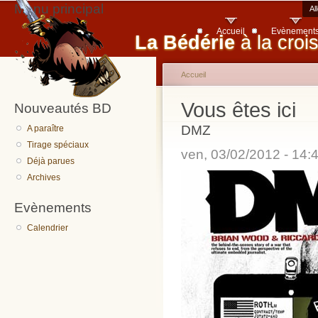
Menu principal
Al
Accueil
Evènement
La Bédérie
à la croi
Accueil
Vous êtes ici
Nouveautés BD
DMZ
A paraître
Tirage spéciaux
ven, 03/02/2012 - 14
Déjà parues
Archives
Evènements
Calendrier