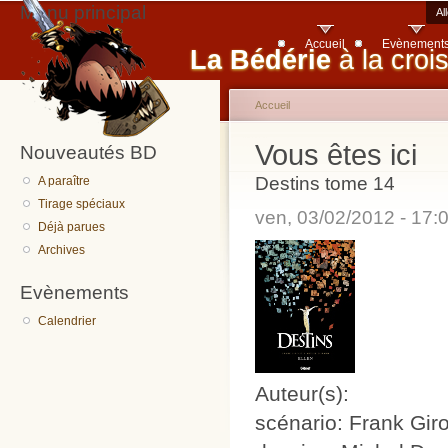
Menu principal
Al
Accueil
Evènement
La Bédérie
à la croi
Accueil
Vous êtes ici
Nouveautés BD
Destins tome 14
A paraître
Tirage spéciaux
ven, 03/02/2012 - 17
Déjà parues
Archives
Evènements
Calendrier
Auteur(s):
scénario: Frank Gir