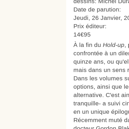
dessins: Michel Du
Date de parution:
Jeudi, 26 Janvier, 
Prix éditeur:
14€95
À la fin du
Hold-up
,
confrontée à un dil
quinze ans, ou qu'el
mais dans un sens ra
Dans les volumes su
options, ainsi que l
alternative. C'est ai
tranquille- a suivi c
en un unique épilog
Récemment muté dans
docteur Gordon Blak