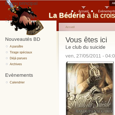
Menu principal
Al
Accueil
Evènement
La Bédérie
à la croi
Accueil
Vous êtes ici
Nouveautés BD
Le club du suicide
A paraître
Tirage spéciaux
ven, 27/05/2011 - 04
Déjà parues
Archives
Evènements
Calendrier