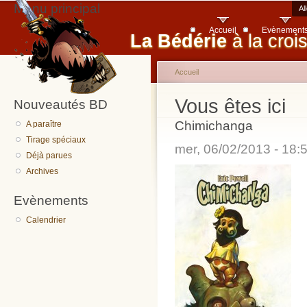
Menu principal
Al
Accueil
Evènement
La Bédérie
à la croi
Accueil
Vous êtes ici
Nouveautés BD
Chimichanga
A paraître
Tirage spéciaux
mer, 06/02/2013 - 18
Déjà parues
Archives
Evènements
Calendrier