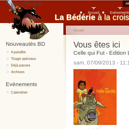
Menu principal
Al
Accueil
Evènement
La Bédérie
à la croi
Accueil
Vous êtes ici
Nouveautés BD
Celle qui Fut - Edition
A paraître
Tirage spéciaux
sam, 07/09/2013 - 11
Déjà parues
Archives
Evènements
Calendrier