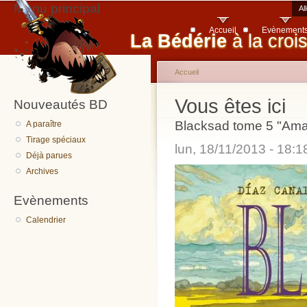
Menu principal
Al
Accueil
Evènement
La Bédérie
à la croi
Accueil
Vous êtes ici
Nouveautés BD
Blacksad tome 5 "Amar
A paraître
Tirage spéciaux
lun, 18/11/2013 - 18:
Déjà parues
Archives
Evènements
Calendrier