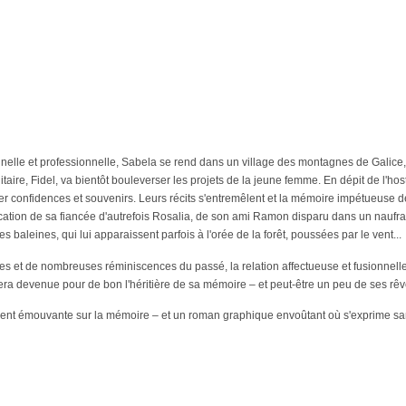
le et professionnelle, Sabela se rend dans un village des montagnes de Galice, su
ire, Fidel, va bientôt bouleverser les projets de la jeune femme. En dépit de l'hostili
r confidences et souvenirs. Leurs récits s'entremêlent et la mémoire impétueuse de
évocation de sa fiancée d'autrefois Rosalia, de son ami Ramon disparu dans un naufra
s baleines, qui lui apparaissent parfois à l'orée de la forêt, poussées par le vent...
s et de nombreuses réminiscences du passé, la relation affectueuse et fusionnelle 
era devenue pour de bon l'héritière de sa mémoire – et peut-être un peu de ses rêv
vent émouvante sur la mémoire – et un roman graphique envoûtant où s'exprime sa