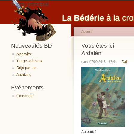
Menu principal
La Bédérie
à la cro
Accueil
Nouveautés BD
Vous êtes ici
Ardalén
A paraître
Tirage spéciaux
sam, 07/09/2013 - 17:44 —
Dali
Déjà parues
Archives
Evènements
Calendrier
Auteur(s):