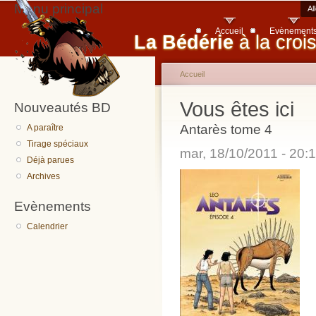
Menu principal
Al
Accueil
Evènement
La Bédérie
à la croi
Accueil
Vous êtes ici
Nouveautés BD
Antarès tome 4
A paraître
Tirage spéciaux
mar, 18/10/2011 - 20
Déjà parues
Archives
Evènements
Calendrier