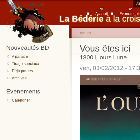
Menu principal
Al
Accueil
Evènement
La Bédérie
à la croi
Accueil
Vous êtes ici
Nouveautés BD
1800 L'ours Lune
A paraître
Tirage spéciaux
ven, 03/02/2012 - 17
Déjà parues
Archives
Evènements
Calendrier