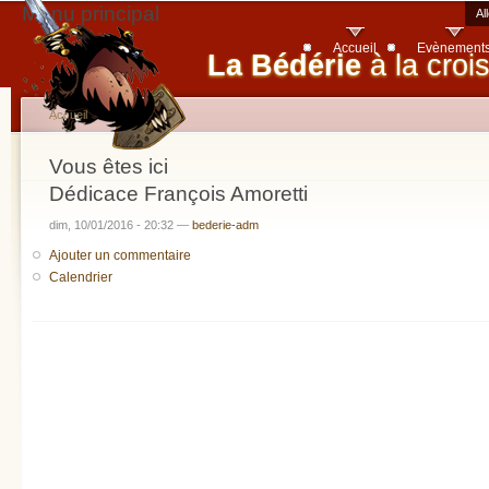
Menu principal
Al
Accueil
Evènement
La Bédérie
à la croi
Accueil
Vous êtes ici
Dédicace François Amoretti
dim, 10/01/2016 - 20:32 —
bederie-adm
Ajouter un commentaire
Calendrier