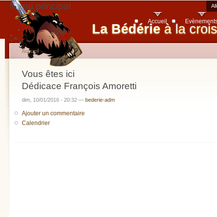
Menu principal
Al
Accueil
Evènement
La Bédérie
à la croi
Accueil
Vous êtes ici
Dédicace François Amoretti
dim, 10/01/2016 - 20:32 —
bederie-adm
Ajouter un commentaire
Calendrier