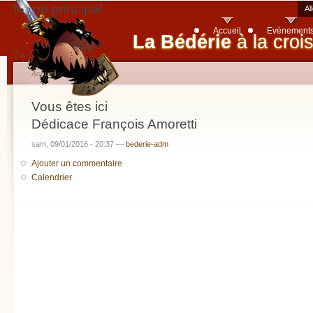
Menu principal
Al
Accueil
Evènement
La Bédérie
à la croi
Accueil
Vous êtes ici
Dédicace François Amoretti
sam, 09/01/2016 - 20:37 —
bederie-adm
Ajouter un commentaire
Calendrier