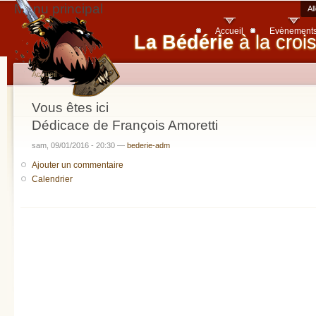
Menu principal
Al
Accueil
Evènement
La Bédérie
à la croi
Accueil
Vous êtes ici
Dédicace de François Amoretti
sam, 09/01/2016 - 20:30 —
bederie-adm
Ajouter un commentaire
Calendrier