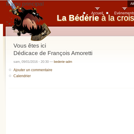
Menu principal
Al
Accueil
Evènement
La Bédérie
à la croi
Accueil
Vous êtes ici
Dédicace de François Amoretti
sam, 09/01/2016 - 20:30 —
bederie-adm
Ajouter un commentaire
Calendrier