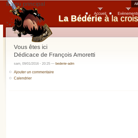
Menu principal
Al
Accueil
Evènement
La Bédérie
à la croi
Accueil
Vous êtes ici
Dédicace de François Amoretti
sam, 09/01/2016 - 20:25 —
bederie-adm
Ajouter un commentaire
Calendrier