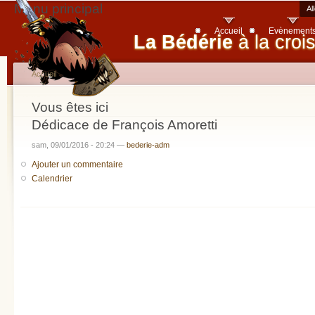
Menu principal
Al
Accueil
Evènement
La Bédérie
à la croi
Accueil
Vous êtes ici
Dédicace de François Amoretti
sam, 09/01/2016 - 20:24 —
bederie-adm
Ajouter un commentaire
Calendrier