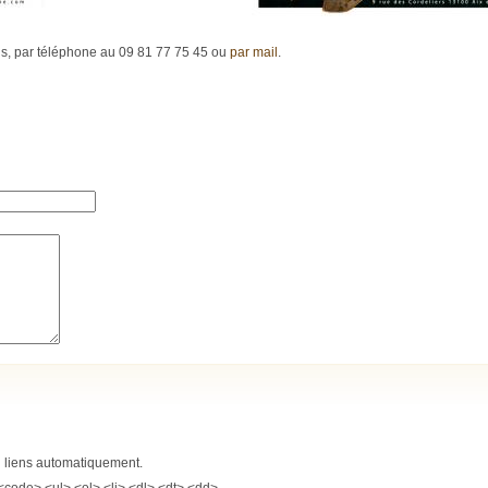
ns, par téléphone au 09 81 77 75 45 ou
par mail
.
n liens automatiquement.
<code> <ul> <ol> <li> <dl> <dt> <dd>