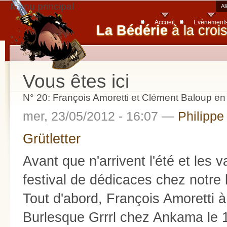
Menu principal
Al
Accueil
Evènement
La Bédérie
à la croi
Accueil
Vous êtes ici
N° 20: François Amoretti et Clément Baloup en
mer, 23/05/2012 - 16:07 —
Philippe
Grütletter
Avant que n'arrivent l'été et les
festival de dédicaces chez notre 
Tout d'abord, François Amoretti à
Burlesque Grrrl chez Ankama le 1