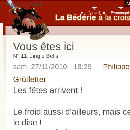
Menu principal
Al
Accueil
Evènement
La Bédérie
à la croi
Accueil
Vous êtes ici
N° 11: Jingle Bells
sam, 27/11/2010 - 18:29 —
Philippe
Grütletter
Les fêtes arrivent !
Le froid aussi d'ailleurs, mais
le dise !