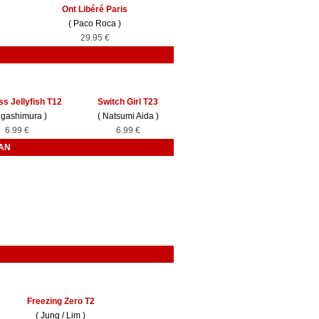
Ont Libéré Paris
(
Paco Roca
)
29.95 €
ss Jellyfish T12
Switch Girl T23
igashimura
)
(
Natsumi Aida
)
6.99 €
6.99 €
AN
Freezing Zero T2
(
Jung
/
Lim
)