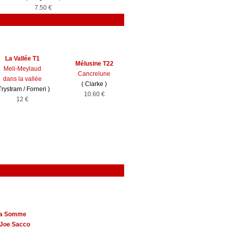
7.50 €
La Vallée T1
Mélusine T22
Meli-Meylaud
Cancrelune
dans la vallée
(
Clarke
)
Trystram
/
Forneri
)
10.60 €
12 €
 la Somme
 Joe Sacco