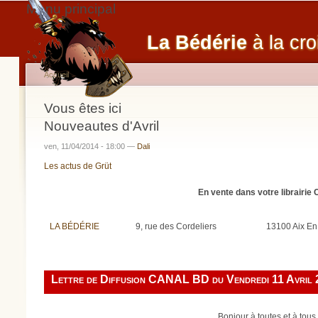
Menu principal
La Bédérie
à la cro
Accueil
Vous êtes ici
Nouveautes d'Avril
ven, 11/04/2014 - 18:00 —
Dali
Les actus de Grüt
En vente dans votre librairie
LA BÉDÉRIE
9, rue des Cordeliers
13100 Aix En
Lettre de Diffusion CANAL BD du Vendredi 11 Avril 
Bonjour à toutes et à tous.