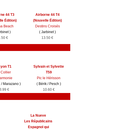
rne 44 T3
Airborne 44 T4
le Édition)
(Nouvelle Édition)
a Beach
Destins Croisés
rbinet
)
(
Jarbinet
)
.50 €
13.50 €
cyon T1
Sylvain et Sylvette
 Collier
T59
armonie
Pic le Hérisson
a
/
Marazano
)
(
Bérik
/
Pesch
)
3.99 €
10.60 €
La Nueve
Les Républicains
Espagnol qui