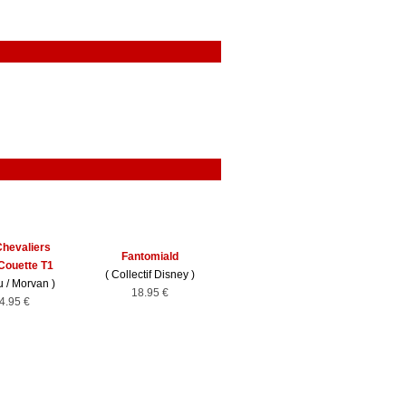
Chevaliers
Fantomiald
 Couette T1
(
Collectif Disney
)
u
/
Morvan
)
18.95 €
4.95 €