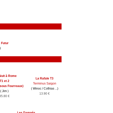
e Futur
)
Nuit à Rome
La Rafale T3
T1 et 2
Terminus Saigon
e sous Fourreaux)
(
Winoc
/
Cothias
...)
(
Jim
)
13.90 €
35.80 €
Les Damnés