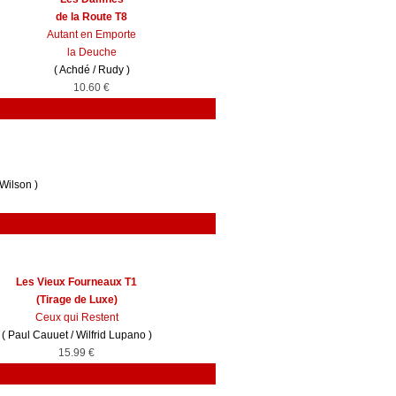
de la Route T8
Autant en Emporte
la Deuche
(
Achdé
/
Rudy
)
10.60 €
 Wilson
)
Les Vieux Fourneaux T1
(Tirage de Luxe)
Ceux qui Restent
(
Paul Cauuet
/
Wilfrid Lupano
)
15.99 €