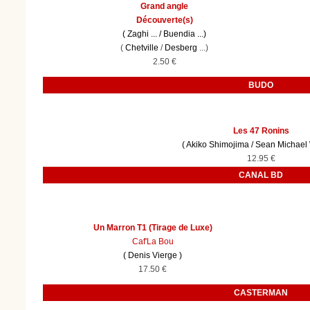
Grand angle
Découverte(s)
(
Zaghi
... /
Buendia
...)
(
Chetville
/
Desberg
...)
2.50 €
BUDO
Les 47 Ronins
(
Akiko Shimojima
/
Sean Michael
12.95 €
CANAL BD
Un Marron T1 (Tirage de Luxe)
Caf'La Bou
(
Denis Vierge
)
17.50 €
CASTERMAN