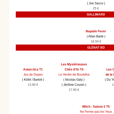
(
Joe Sacco
)
25 €
GALLIMARD
Napalm Fever
(
Allan Barte
)
16.50 €
GLÉNAT BD
Les Mystérieuses
Antarctica T1
Cités d'Or T4
Les 
Jeu de Dupes
Le Ventre de Bouddha
de la
(
Köllé
/
Bartoll
)
(
Nicolas Galy
)
(
Du Y
13.90 €
(
Jérôme Cousin
)
1
17.90 €
Witch : Saison 2 T5
Ne Ferme pas les Yeux