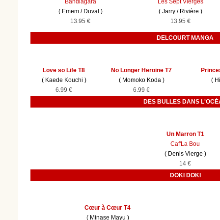
Bandiagara
Les Sept Vierges
(
Emem
/
Duval
)
(
Jarry
/
Rivière
)
13.95 €
13.95 €
DELCOURT MANGA
Love so Life T8
No Longer Heroine T7
Prince
(
Kaede Kouchi
)
(
Momoko Koda
)
(
H
6.99 €
6.99 €
DES BULLES DANS L'OCÉ
Un Marron T1
Caf'La Bou
(
Denis Vierge
)
14 €
DOKI DOKI
Cœur à Cœur T4
(
Minase Mayu
)