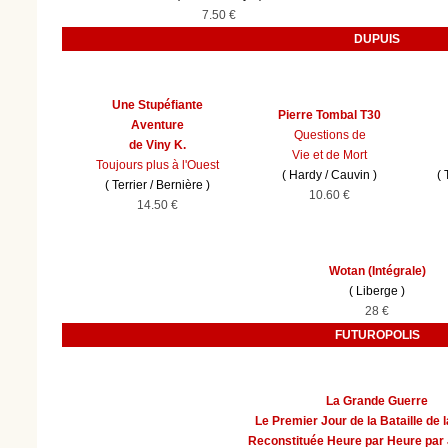
7.50 €
DUPUIS
Une Stupéfiante
Pierre Tombal T30
Aventure
Questions de
de Viny K.
Vie et de Mort
Toujours plus à l'Ouest
(
Hardy
/
Cauvin
)
(
(
Terrier
/
Bernière
)
10.60 €
14.50 €
Wotan (Intégrale)
(
Liberge
)
28 €
FUTUROPOLIS
La Grande Guerre
Le Premier Jour de la Bataille de
Reconstituée Heure par Heure par