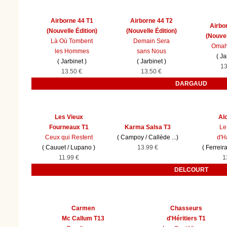
Airborne 44 T1
Airborne 44 T2
Airbo
(Nouvelle Édition)
(Nouvelle Édition)
(Nouvel
Là Où Tombent
Demain Sera
Omah
les Hommes
sans Nous
(
Ja
(
Jarbinet
)
(
Jarbinet
)
13
13.50 €
13.50 €
DARGAUD
Les Vieux
Al
Fourneaux T1
Karma Salsa T3
Le
Ceux qui Restent
(
Campoy
/
Callède
...)
d'H
(
Cauuet
/
Lupano
)
13.99 €
(
Ferreir
11.99 €
1
DELCOURT
Carmen
Chasseurs
Mc Callum T13
d'Héritiers T1