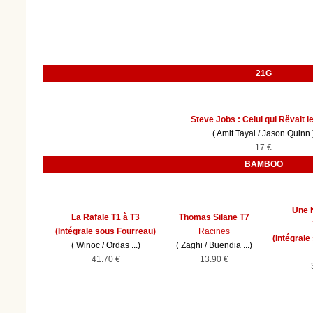
21G
Steve Jobs : Celui qui Rêvait l
(
Amit Tayal
/
Jason Quinn
17 €
BAMBOO
Une 
La Rafale T1 à T3
Thomas Silane T7
(Intégrale sous Fourreau)
Racines
(Intégral
(
Winoc
/
Ordas
...)
(
Zaghi
/
Buendia
...)
41.70 €
13.90 €