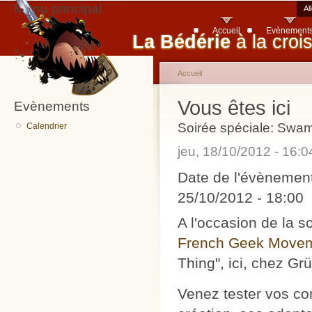
Menu principal
Al
Accueil
Evènement
La Bédérie
à la croi
Accueil
Vous êtes ici
Evènements
Soirée spéciale: Swa
Calendrier
jeu, 18/10/2012 - 16:
Date de l'évènemen
25/10/2012 - 18:00
A l'occasion de la 
French Geek Move
Thing", ici, chez Grü
Venez tester vos co