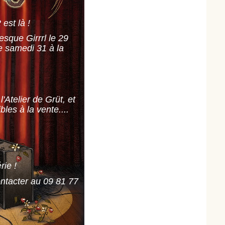
est là !
esque Girrrl le 29
le samedi 31 à la
'Atelier de Grüt, et
les à la vente....
rie !
ntacter au 09 81 77