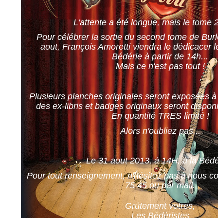
L'attente a été longue, mais le tome 2 
Pour célébrer la sortie du second tome de Burl
aout, François Amoretti viendra le dédicacer 
Bédérie à partir de 14h...
Mais ce n'est pas tout !
Plusieurs planches originales seront exposées à l
des ex-libris et badges originaux seront disponib
En quantité TRES limité !
Alors n'oubliez pas...
Le 31 aout 2013, à 14H, à la Bédé
Pour tout renseignement, n'hésitez pas à nous co
75 45 ou
par mail
.
Grütement votres,
Les Bédéristes